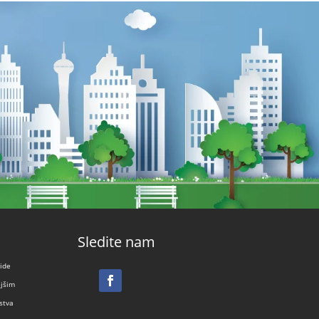
Sledite nam
lide
ejšim
stva