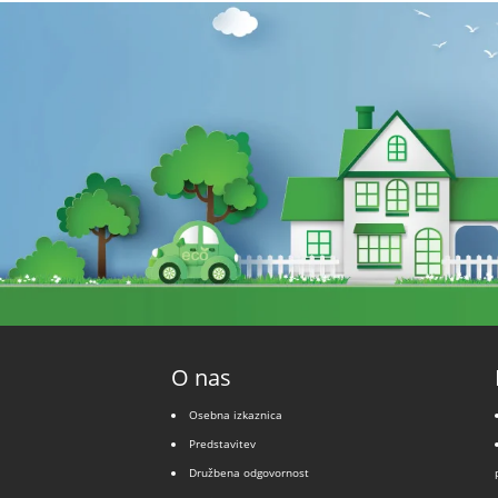
O nas
Osebna izkaznica
Predstavitev
Družbena odgovornost