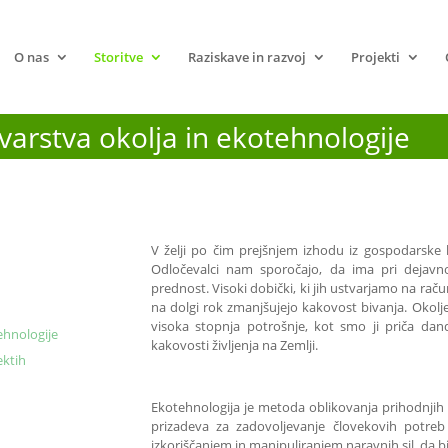
O nas
Storitve
Raziskave in razvoj
Projekti
varstva okolja in ekotehnologije
V želji po čim prejšnjem izhodu iz gospodarske 
Odločevalci nam sporočajo, da ima pri dejavn
prednost. Visoki dobički, ki jih ustvarjamo na raču
na dolgi rok zmanjšujejo kakovost bivanja. Okolj
visoka stopnja potrošnje, kot smo ji priča dan
ehnologije
kakovosti življenja na Zemlji.
ektih
Ekotehnologija je metoda oblikovanja prihodnjih d
prizadeva za zadovoljevanje človekovih potre
izkoriščanjem in manipuliranjem naravnih sil, da bi 