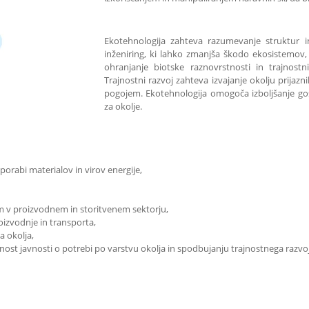
Ekotehnologija zahteva razumevanje struktur i
inženiring, ki lahko zmanjša škodo ekosistemov,
ohranjanje biotske raznovrstnosti in trajnostn
Trajnostni razvoj zahteva izvajanje okolju prijazni
pogojem. Ekotehnologija omogoča izboljšanje g
za okolje.
uporabi materialov in virov energije,
em v proizvodnem in storitvenem sektorju,
oizvodnje in transporta,
a okolja,
nost javnosti o potrebi po varstvu okolja in spodbujanju trajnostnega razvo