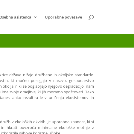
Osebna asistenca
Uporabne povezave
krize države nižajo družbene in okoljske standarde.
ostih, ki močno posegajo v naravo, gospodarstvo
n okolja in ki še poglabljajo njegovo degradacijo, nam
e ima svoje omejitve, ki jih moramo spoštovati. Tako
danes lahko rezultira le v uničenju ekosistemov in
ružb v ekoloških okvirih. Je uporabna znanost, ki si
b in hkrati povzroča minimalne ekološke motnje z
izkoristila njihove koristne učinke.