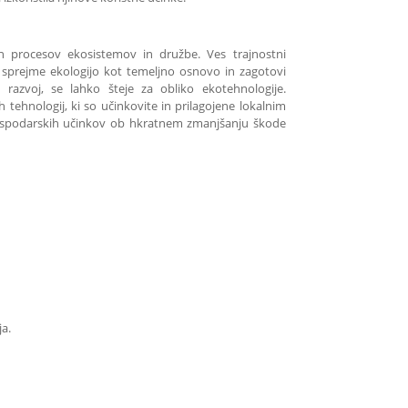
n procesov ekosistemov in družbe. Ves trajnostni
 sprejme ekologijo kot temeljno osnovo in zagotovi
i razvoj, se lahko šteje za obliko ekotehnologije.
h tehnologij, ki so učinkovite in prilagojene lokalnim
ospodarskih učinkov ob hkratnem zmanjšanju škode
ja.