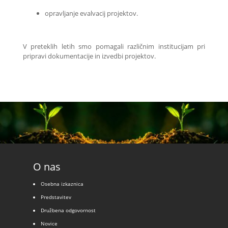
opravljanje evalvacij projektov.
V preteklih letih smo pomagali različnim institucijam pri
pripravi dokumentacije in izvedbi projektov.
O nas
Osebna izkaznica
Predstavitev
Družbena odgovornost
Novice