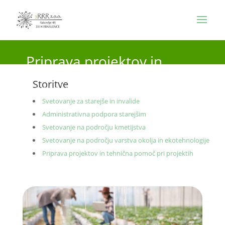
Priprava projektov in
tehnična pomoč pri
Storitve
projektih
Svetovanje za starejše in invalide
Administrativna podpora starejšim
Svetovanje na področju kmetijstva
Svetovanje na področju varstva okolja in ekotehnologije
Priprava projektov in tehnična pomoč pri projektih